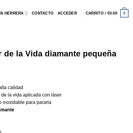
0
AN HERRERA
CONTACTO
ACCEDER
CARRITO /
€
0.00
or de la Vida diamante pequeña
alta calidad
r de la vida aplicada con láser
o inoxidable para pararla
iamante
m