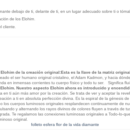
amante debajo de ti, delante de ti, en un lugar adecuado sobre ti o tóm
ación de los Elohim.
 cliente.
Elohim de la creación original:
Esta es la llave de la matriz origin
creado el ser humano original cristalino, el Adam Kadmon, y hacia dónd
a en inmensas corrientes tu cuerpo físico y todo tu ser. Significa flui
Elohim. Nuestro aspecto Elohim ahora es introducido y encendido
oca en ti aún más amor por la creación. Se trata de ver y aceptar la reve
reación a ti en absoluta perfección divina. Es la espiral de la génesis 
do los cuerpos luminosos originales resplandecen continuamente de nu
 Pulsando y alternando los rayos divinos de colores fluyen a través de t
grada. Te regalamos las conexiones luminosas originales a Todo-lo-que-h
minoso original.
folleto esfera flor de la vida diamante