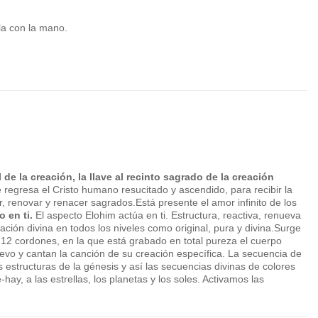
ala con la mano.
al de la creación, la llave al recinto sagrado de la creación
e regresa el Cristo humano resucitado y ascendido, para recibir la
r, renovar y renacer sagrados.Está presente el amor infinito de los
 en ti.
El aspecto Elohim actúa en ti. Estructura, reactiva, renueva
lación divina en todos los niveles como original, pura y divina.Surge
de 12 cordones, en la que está grabado en total pureza el cuerpo
evo y cantan la canción de su creación específica. La secuencia de
us estructuras de la génesis y así las secuencias divinas de colores
ay, a las estrellas, los planetas y los soles. Activamos las