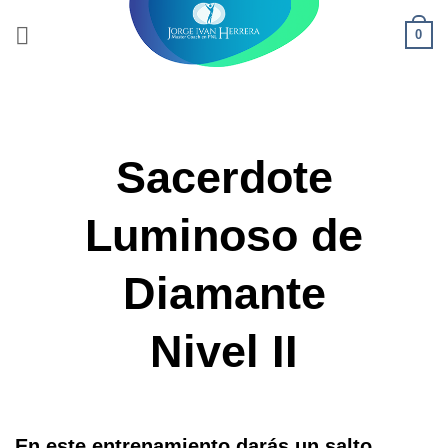
Saltar
0
al
contenido
Sacerdote
Luminoso de
Diamante
Nivel II
En este entrenamiento darás un salto